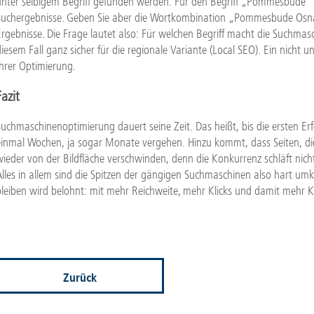
unter selbigem Begriff gefunden werden. Für den Begriff „Pommesbude“ 
Suchergebnisse. Geben Sie aber die Wortkombination „Pommesbude Osnab
Ergebnisse. Die Frage lautet also: Für welchen Begriff macht die Suchma
diesem Fall ganz sicher für die regionale Variante (Local SEO). Ein nicht 
Ihrer Optimierung.
Fazit
Suchmaschinenoptimierung dauert seine Zeit. Das heißt, bis die ersten E
einmal Wochen, ja sogar Monate vergehen. Hinzu kommt, dass Seiten, die
wieder von der Bildfläche verschwinden, denn die Konkurrenz schläft nicht
Alles in allem sind die Spitzen der gängigen Suchmaschinen also hart u
bleiben wird belohnt: mit mehr Reichweite, mehr Klicks und damit mehr 
Zurück