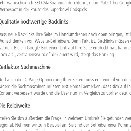
sehr wahrscheinlich SEO-Maßnahmen durchführt, denn Platz 1 bei Google i
Werbespot in der Pause des Superbowl-Endspiels.
Qualitativ hochwertige Backlinks
Dass neue Backlinks Ihre Seite im Handumdrehen nach oben bringen, ist 
Wunschdenken von Website-Betreibern. Denn Fakt ist: Backlinks müssen 
werden. Bis ein Google-Bot einen Link auf Ihre Seite entdeckt hat, kann 
noch als „vertrauenswürdig“ deklariert wird, steigt das Ranking.
Zeitfaktor Suchmaschine
Und auch die OnPage-Optimierung Ihrer Seiten muss erst einmal von de
sagen: die Suchmaschinen müssen erst einmal bemerken, dass sich auf Ihr
Content verbessert wurde und die User nun im Vergleich zu vorher deutlic
Die Reichweite
Stellen Sie sich außerdem die Frage, in welchem Umkreis Sie gefunden we
regional. Nehmen wir zum Beispiel an, Sie sind der Betreiber einer Pom