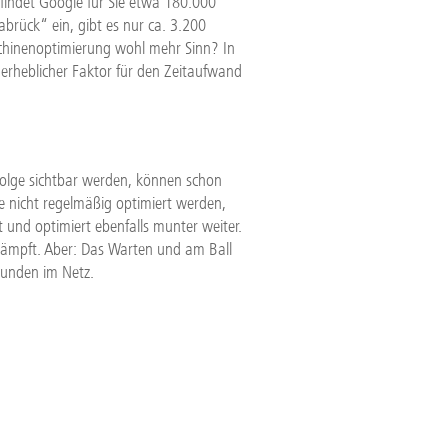
findet Google für Sie etwa 180.000
rück“ ein, gibt es nur ca. 3.200
schinenoptimierung wohl mehr Sinn? In
unerheblicher Faktor für den Zeitaufwand
rfolge sichtbar werden, können schon
 nicht regelmäßig optimiert werden,
 und optimiert ebenfalls munter weiter.
mkämpft. Aber: Das Warten und am Ball
Kunden im Netz.