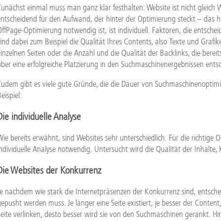
Zunächst einmal muss man ganz klar festhalten: Website ist nicht gleich
entscheidend für den Aufwand, der hinter der Optimierung steckt – das hei
OffPage-Optimierung notwendig ist, ist individuell. Faktoren, die entschei
sind dabei zum Beispiel die Qualität Ihres Contents, also Texte und Grafi
einzelnen Seiten oder die Anzahl und die Qualität der Backlinks, die berei
über eine erfolgreiche Platzierung in den Suchmaschinenergebnissen ents
Zudem gibt es viele gute Gründe, die die Dauer von Suchmaschinenoptimie
eispiel:
Die individuelle Analyse
Wie bereits erwähnt, sind Websites sehr unterschiedlich. Für die richtige 
individuelle Analyse notwendig. Untersucht wird die Qualität der Inhalte,
Die Websites der Konkurrenz
Je nachdem wie stark die Internetpräsenzen der Konkurrenz sind, entscheid
gepusht werden muss. Je länger eine Seite existiert, je besser der Content
Seite verlinken, desto besser wird sie von den Suchmaschinen gerankt. 