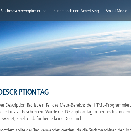
igation
rspringen
Suchmaschinenoptimierung
Suchmaschinen Advertising
Social Media
DESCRIPTION TAG
Der Description Tag ist ein Teil des Meta-Bereichs der HTML-Programmieru
Seite kurz zu beschreiben. Wurde der Description Tag früher noch von de
gewertet, spielt er dafür heute keine Rolle mehr.
Trotzdem sollte der Tag verwendet werden, da die Suchmaschinen den Inha