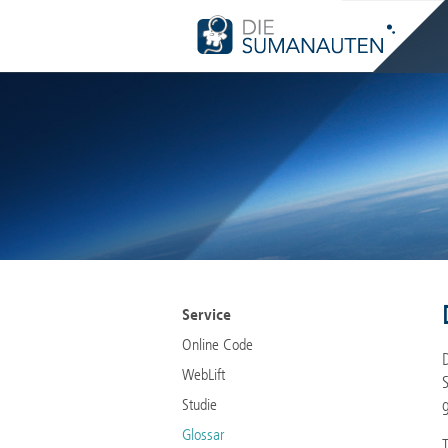
Nav
übe
Navigation
Service
überspringen
Online Code
WebLift
Studie
Glossar