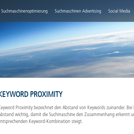
igation
rspringen
Suchmaschinenoptimierung
Suchmaschinen Advertising
Social Media
KEYWORD PROXIMITY
Keyword Proximity bezeichnet den Abstand von Keywords zuinander. Bei
Abstand wichtig, damit die Suchmaschine den Zusammenhang erkennt und
entsprechenden Keyword-Kombination steigt.