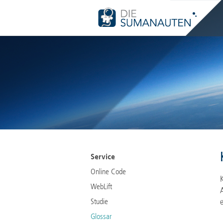
Nav
übe
Navigation
Service
überspringen
Online Code
WebLift
Studie
Glossar