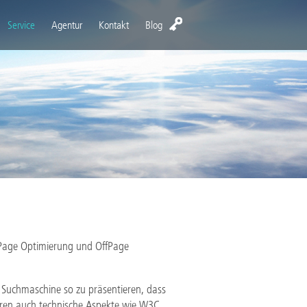
Service
Agentur
Kontakt
Blog
nPage Optimierung und OffPage
 Suchmaschine so zu präsentieren, dass
ören auch technische Aspekte wie W3C