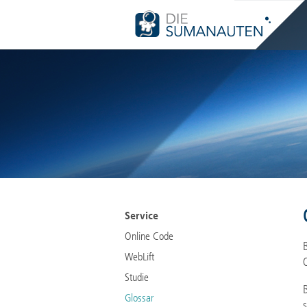
Nav
übe
Navigation
Service
überspringen
Online Code
WebLift
Studie
Glossar