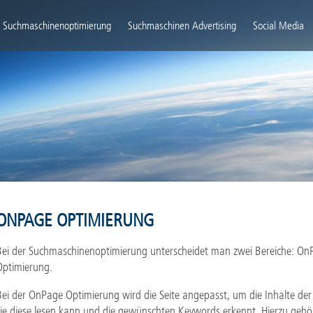
igation
rspringen
Suchmaschinenoptimierung
Suchmaschinen Advertising
Social Media
ONPAGE OPTIMIERUNG
Bei der Suchmaschinenoptimierung unterscheidet man zwei Bereiche: O
Optimierung.
Bei der OnPage Optimierung wird die Seite angepasst, um die Inhalte der
sie diese lesen kann und die gewünschten Keywords erkennt. Hierzu geh